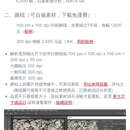
6,000 幅，以畫家做分類，共約 9 GB
二、圖檔（可自備素材，下載免運費）：
100 cm x 100 dpi 印刷圖檔：未壓縮之TIF檔，每幅 1,500
元（
範例
）
200 dpi 每幅 2,500 元起（８K，
局部範例
）
解析度與輸出尺寸的等比關係如 100 ppi ≈ 100 dpi x 100 cm =
200 dpi x 50 cm：
大圖輸出 100 dpi
一般印刷 200 dpi
畫冊照片 300 dpi
網站上的圖片持續增修中，可來信索取「
等比例局部圖
」評估之
（圖檔屬可複製不可退換之軟體商品，訂購前請詳洽所需）。
品質不只看檔案大小，原始素材清不清晰才是重點，若需
更大尺
寸或設計
請再連繫製作（
版權說明
）。