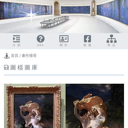
分 類
Q&A
關 於
臉 書
商 品
首頁 / 畫作搜尋
圖 檔 圖 庫