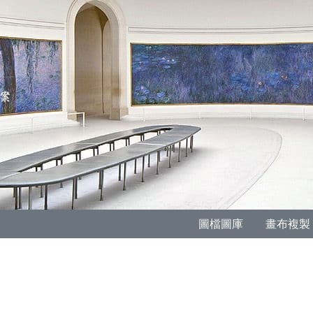
圖檔圖庫
畫布複製