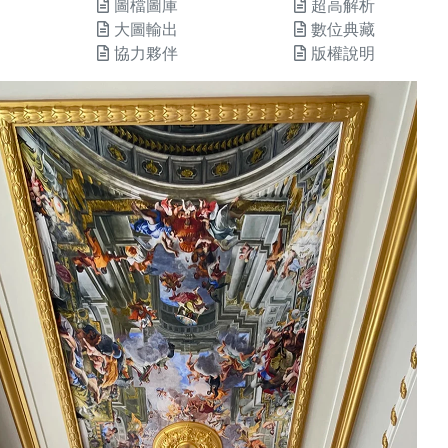
圖檔圖庫
超高解析
大圖輸出
數位典藏
協力夥伴
版權說明