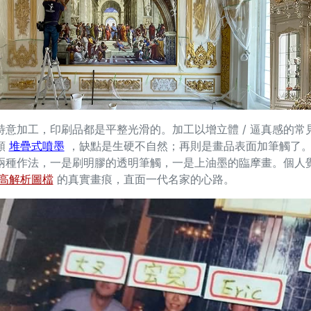
特意加工，印刷品都是平整光滑的。加工以增立體 / 逼真感的
類
堆疊式噴墨
，缺點是生硬不自然；再則是畫品表面加筆觸了
兩種作法，一是刷明膠的透明筆觸，一是上油墨的臨摩畫。個人
高解析圖檔
的真實畫痕，直面一代名家的心路。