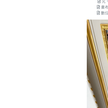
元 
畫
數