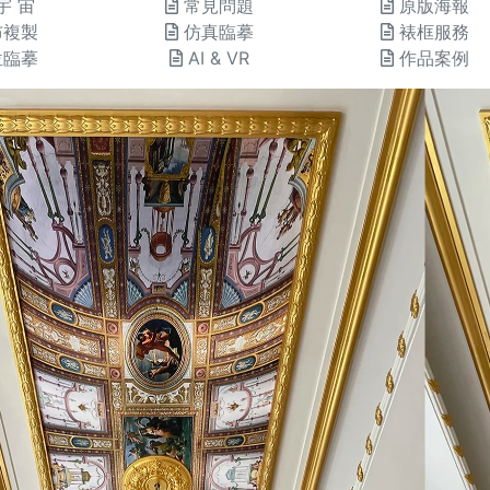
宇 宙
常見問題
原版海報
布複製
仿真臨摹
裱框服務
位臨摹
AI & VR
作品案例