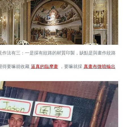
常見作法有三：一是採有紋路的材質印製，缺點是與畫作紋路
。
覺得要嘛就收藏
逼真的臨摩畫
，要嘛就採
真畫布微噴輸出