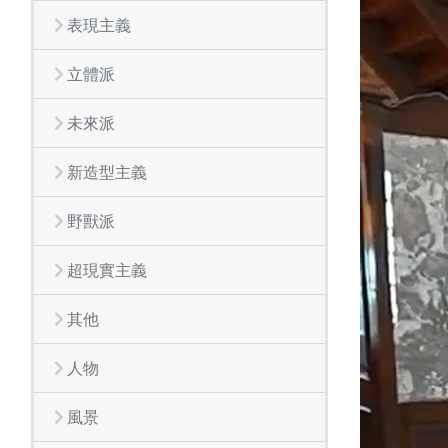
表現主義
立體派
未來派
新造型主義
野獸派
超現實主義
其他
人物
風景