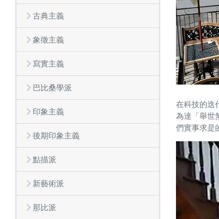
古典主義
象徵主義
寫實主義
巴比桑學派
在科技的迭
印象主義
為達「舉世
們實事求是
後期印象主義
點描派
新藝術派
那比派