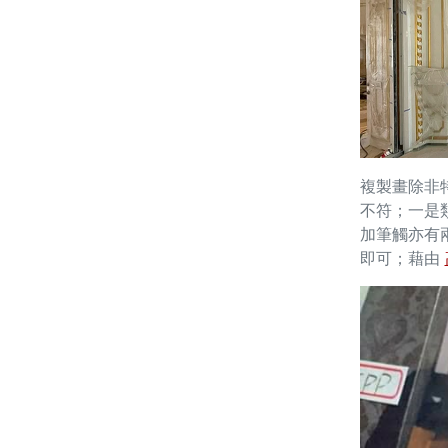
複製畫除非
不符；一是
加筆觸亦有
即可；藉由