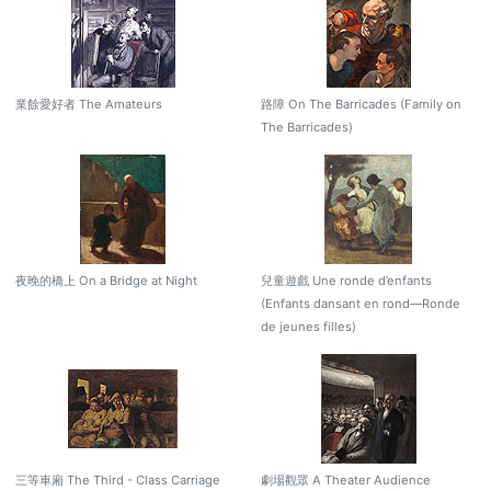
業餘愛好者 The Amateurs
路障 On The Barricades (Family on
The Barricades)
夜晚的橋上 On a Bridge at Night
兒童遊戲 Une ronde d’enfants
(Enfants dansant en rond—Ronde
de jeunes filles)
三等車廂 The Third - Class Carriage
劇場觀眾 A Theater Audience