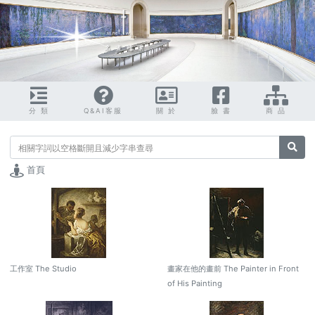
分 類
Q&AI客服
關 於
臉 書
商 品
搜尋
首頁
工作室 The Studio
畫家在他的畫前 The Painter in Front
of His Painting