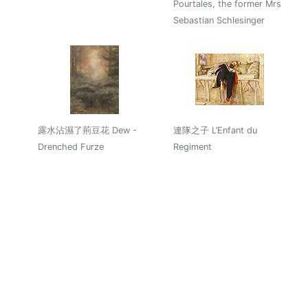
Pourtales, the former Mrs
Sebastian Schlesinger
露水沾濕了荊豆花 Dew -
連隊之子 L’Enfant du
Drenched Furze
Regiment