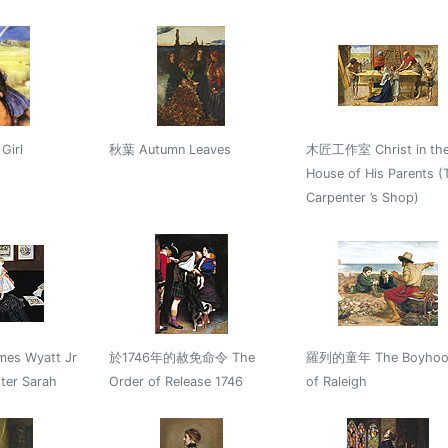
Girl
秋葉 Autumn Leaves
木匠工作室 Christ in th
House of His Parents (
Carpenter ’s Shop)
es Wyatt Jr
於1746年的赦免命令 The
羅列的童年 The Boyhoo
ter Sarah
Order of Release 1746
of Raleigh