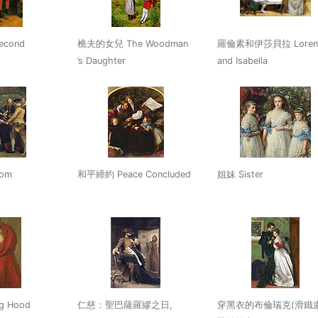
cond
樵夫的女兒 The Woodman
羅倫素和伊莎貝拉 Loren
’s Daughter
and Isabella
som
和平締約 Peace Concluded
姐妹 Sister
g Hood
仁慈：聖巴薩羅繆之日,
穿黑衣的布倫瑞克(滑鐵