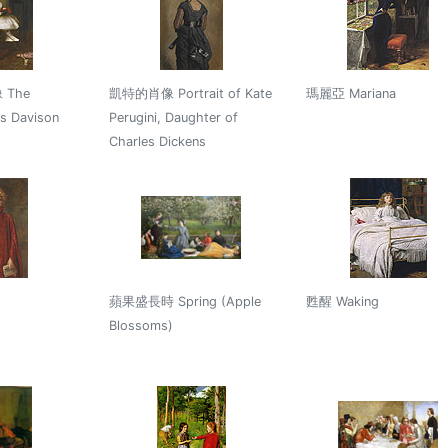
The
凱特的肖像 Portrait of Kate
瑪麗亞 Mariana
ss Davison
Perugini, Daughter of
Charles Dickens
蘋果盛長時 Spring (Apple
甦醒 Waking
Blossoms)