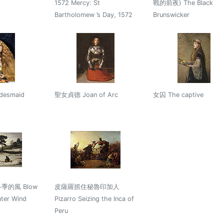
1572 Mercy: St
戰的前夜) The Black
Bartholomew ’s Day, 1572
Brunswicker
desmaid
聖女貞德 Joan of Arc
女囚 The captive
的風 Blow
皮薩羅抓住秘魯印加人
ter Wind
Pizarro Seizing the Inca of
Peru