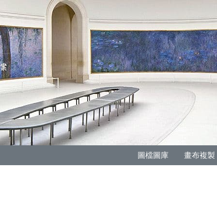
圖檔圖庫
畫布複製