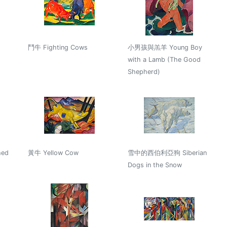
鬥牛 Fighting Cows
小男孩與羔羊 Young Boy
with a Lamb (The Good
Shepherd)
ed
黃牛 Yellow Cow
雪中的西伯利亞狗 Siberian
Dogs in the Snow