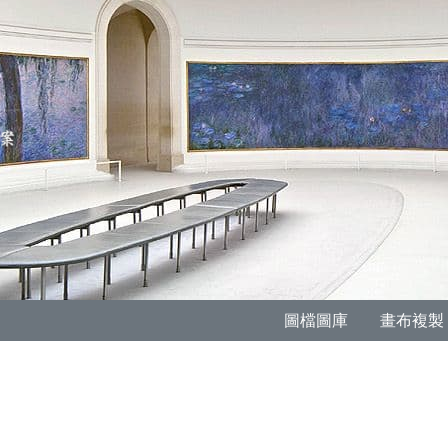
圖檔圖庫
畫布複製