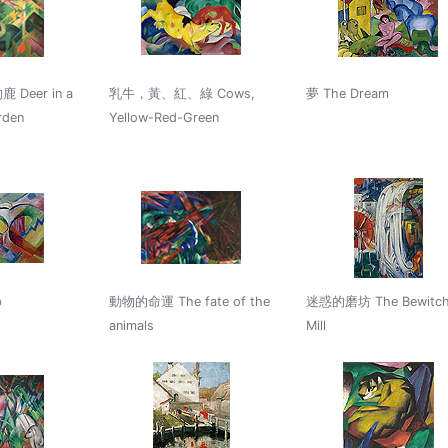
Deer in a
乳牛，黃、紅、綠 Cows,
夢 The Dream
rden
Yellow-Red-Green
b
動物的命運 The fate of the
迷惑的磨坊 The Bewitch
animals
Mill