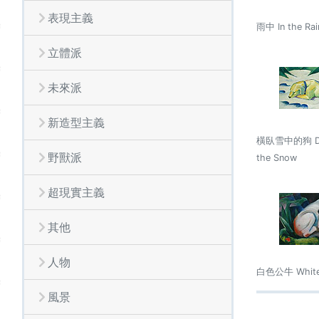
表現主義
雨中 In the Rai
立體派
未來派
新造型主義
橫臥雪中的狗 Dog
野獸派
the Snow
超現實主義
其他
人物
白色公牛 White 
風景