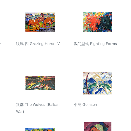
r
牧馬 四 Grazing Horse IV
戰鬥型式 Fighting Forms
狼群 The Wolves (Balkan
小鹿 Gemsen
War)