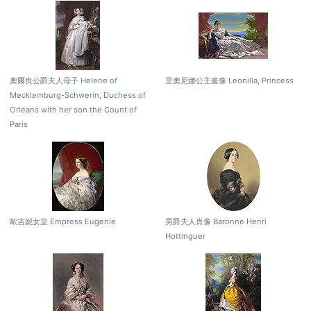
奧爾良公爵夫人母子 Helene of
里奧尼娜公主畫像 Leonilla, Princess
Mecklemburg-Schwerin, Duchess of
Orleans with her son the Count of
Paris
歐吉妮女皇 Empress Eugenie
男爵夫人肖像 Baronne Henri
Hottinguer