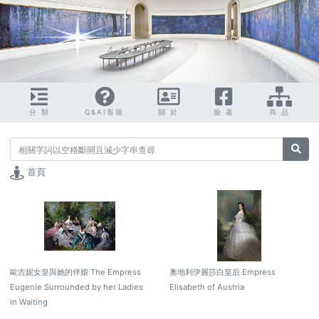
分 類
Q&AI客服
關 於
臉 書
商 品
搜尋
首頁
歐吉妮女皇與她的伴娘 The Empress
奧地利伊麗莎白皇后 Empress
Eugenie Surrounded by her Ladies
Elisabeth of Austria
in Waiting