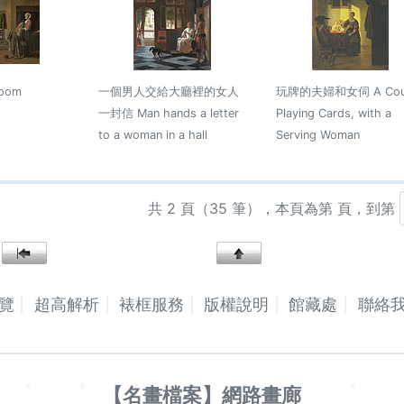
oom
一個男人交給大廳裡的女人
玩牌的夫婦和女伺 A Cou
一封信 Man hands a letter
Playing Cards, with a
to a woman in a hall
Serving Woman
共 2 頁（35 筆），本頁為第 頁，到第
覽
超高解析
裱框服務
版權說明
館藏處
聯絡
【名畫檔案】網路畫廊