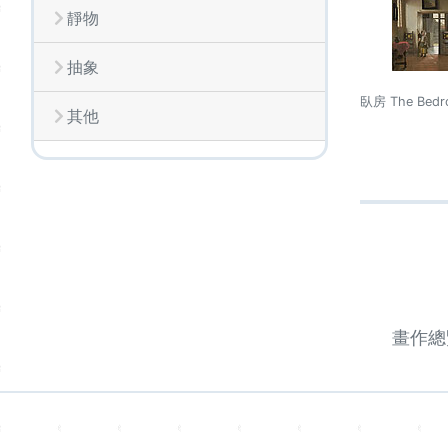
靜物
抽象
臥房 The Bedr
其他
畫作總