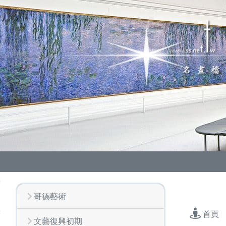
哥德藝術
首頁
文藝復興初期