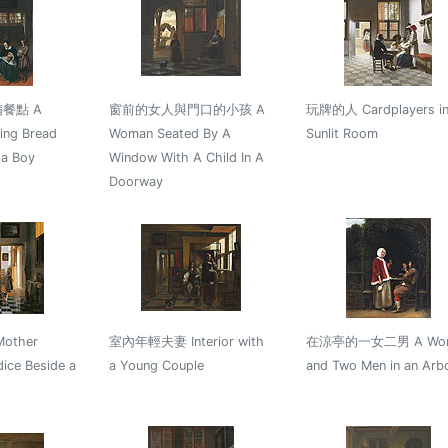
餐點 A
窗前的女人與門口的小孩 A
玩牌的人 Cardplayers in
ing Bread
Woman Seated By A
Sunlit Room
 a Boy
Window With A Child In A
Doorway
ther
室內年輕夫妻 Interior with
在涼亭的一女二男 A Wo
ice Beside a
a Young Couple
and Two Men in an Arb