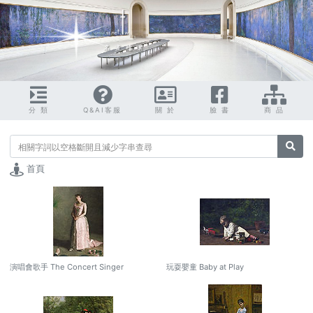
分 類
Q&AI客服
關 於
臉 書
商 品
搜尋
首頁
演唱會歌手 The Concert Singer
玩耍嬰童 Baby at Play