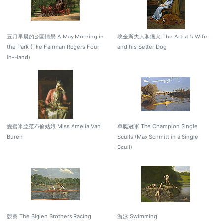
五月早晨的公園情景 A May Morning in
埃金斯夫人和獵犬 The Artist ’s Wife
the Park (The Fairman Rogers Four-
and his Setter Dog
in-Hand)
愛蜜米亞范布倫姑娘 Miss Amelia Van
單艇冠軍 The Champion Single
Buren
Sculls (Max Schmitt in a Single
Scull)
競賽 The Biglen Brothers Racing
游泳 Swimming