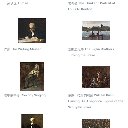
一朵玫瑰 A Rose
思考者 The Thinker：Portrait of
Louis N. Kenton
作家 The Writing Master
划船之兄弟 The Biglin Brothers
Turning the Stake
唱歌的牛仔 Cowboy Singing
威廉．拉什的雕刻 William Rush
Carving His Allegorical Figure of the
Schuylkill River