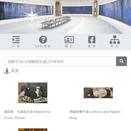
分 類
Q&AI客服
關 於
臉 書
商 品
搜尋
首頁
曼陀林、水果與水壺 Mandoline,
檸檬和餐巾環 Lemons and Napkin
Fruits, Pichet
Ring