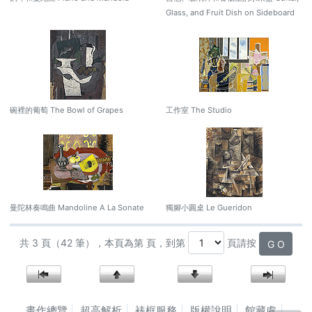
Glass, and Fruit Dish on Sideboard
碗裡的葡萄 The Bowl of Grapes
工作室 The Studio
曼陀林奏鳴曲 Mandoline A La Sonate
獨腳小圓桌 Le Gueridon
共 3 頁（42 筆），本頁為第 頁，到第
頁請按
G O
畫作總覽
超高解析
裱框服務
版權說明
館藏處