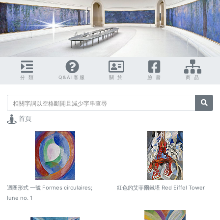
分 類
Q&AI客服
關 於
臉 書
商 品
搜尋
首頁
迴圈形式 一號 Formes circulaires;
紅色的艾菲爾鐵塔 Red Eiffel Tower
lune no. 1