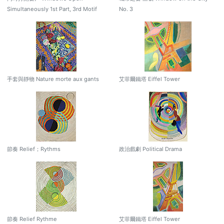
Simultaneously 1st Part, 3rd Motif
No. 3
手套與靜物 Nature morte aux gants
艾菲爾鐵塔 Eiffel Tower
節奏 Relief；Rythms
政治戲劇 Political Drama
節奏 Relief Rythme
艾菲爾鐵塔 Eiffel Tower