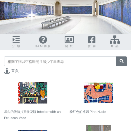
分 類
Q&AI客服
關 於
臉 書
商 品
搜尋
首頁
屋內的依特拉斯坎花瓶 Interior with an
粉紅色的裸婦 Pink Nude
Etruscan Vase