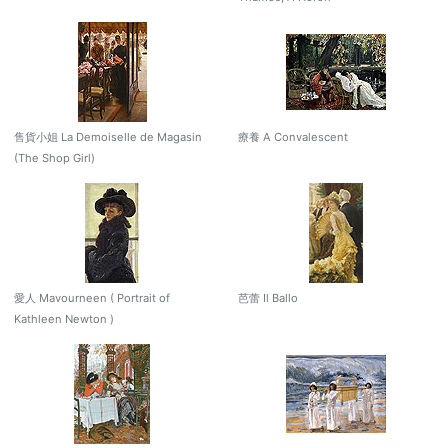
售貨小姐 La Demoiselle de Magasin
療養 A Convalescent
(The Shop Girl)
愛人 Mavourneen ( Portrait of
芭蕾 Il Ballo
Kathleen Newton )