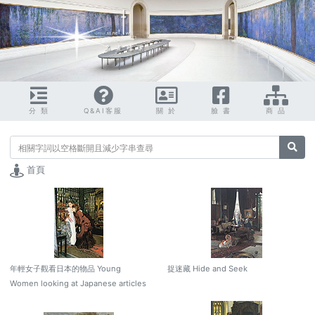
分 類
Q&AI客服
關 於
臉 書
商 品
搜尋
首頁
年輕女子觀看日本的物品 Young
捉迷藏 Hide and Seek
Women looking at Japanese articles