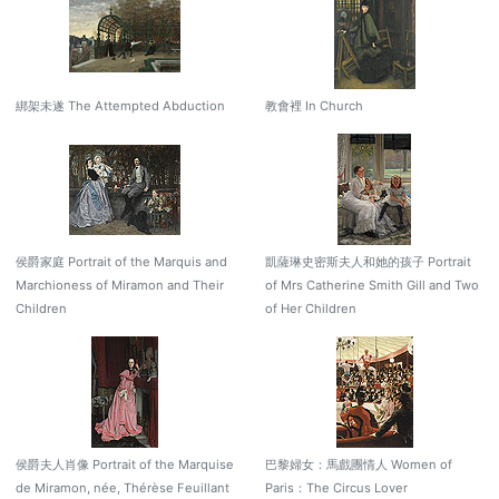
綁架未遂 The Attempted Abduction
教會裡 In Church
侯爵家庭 Portrait of the Marquis and
凱薩琳史密斯夫人和她的孩子 Portrait
Marchioness of Miramon and Their
of Mrs Catherine Smith Gill and Two
Children
of Her Children
侯爵夫人肖像 Portrait of the Marquise
巴黎婦女：馬戲團情人 Women of
de Miramon, née, Thérèse Feuillant
Paris：The Circus Lover