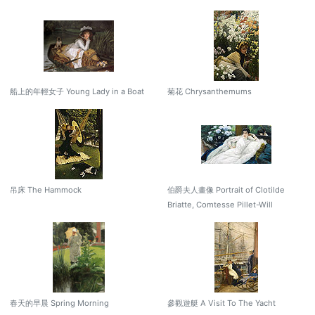
船上的年輕女子 Young Lady in a Boat
菊花 Chrysanthemums
吊床 The Hammock
伯爵夫人畫像 Portrait of Clotilde
Briatte, Comtesse Pillet-Will
春天的早晨 Spring Morning
參觀遊艇 A Visit To The Yacht