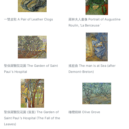
一雙皮鞋 A Pair of Leather Clogs
羅林夫人畫像 Portrait of Augustine
Roulin, ’La Berceuse`
聖保羅醫院花園 The Garden of Saint
搖籃曲 The man is at Sea (after
Paul ’s Hospital
Demont-Breton)
聖保羅醫院花園 (落葉) The Garden of
橄欖樹林 Olive Grove
Saint Paul ’s Hospital (The Fall of the
Leaves)