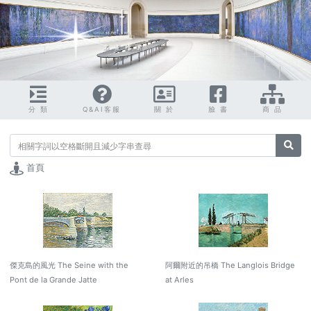
分 類
Q&AI客服
關 於
臉 書
商 品
搜尋
首頁
傑克島的風光 The Seine with the
阿爾附近的吊橋 The Langlois Bridge
Pont de la Grande Jatte
at Arles