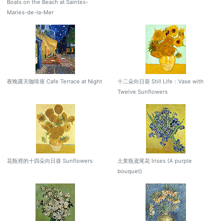
Boats on the Beach at Saintes-
Maries-de-la-Mer
夜晚露天咖啡座 Cafe Terrace at Night
十二朵向日葵 Still Life：Vase with
Twelve Sunflowers
花瓶裡的十四朵向日葵 Sunflowers
土黃瓶鳶尾花 Irises (A purple
bouquet)