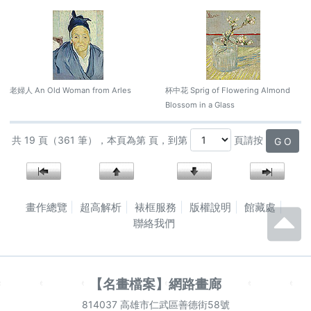
老婦人 An Old Woman from Arles
杯中花 Sprig of Flowering Almond
Blossom in a Glass
共 19 頁（361 筆），本頁為第 頁，到第
頁請按
G O
畫作總覽
超高解析
裱框服務
版權說明
館藏處
聯絡我們
【名畫檔案】網路畫廊
814037 高雄市仁武區善德街58號