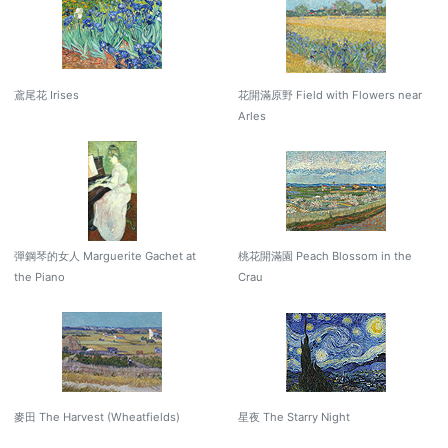
鳶尾花 Irises
花開滿原野 Field with Flowers near
Arles
彈鋼琴的女人 Marguerite Gachet at
桃花開滿園 Peach Blossom in the
the Piano
Crau
麥田 The Harvest (Wheatfields)
星夜 The Starry Night