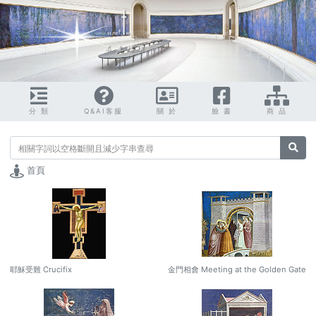
分 類
Q&AI客服
關 於
臉 書
商 品
搜尋
首頁
耶穌受難 Crucifix
金門相會 Meeting at the Golden Gate