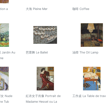
ion a
大海 Pleine Mer
咖啡 Coffee
ardin Au
芭蕾舞 Le Ballet
油燈 The Oil Lamp
ine
 Nude
紅衣女子肖像 Portrait de
工作桌 La Table de trava
he Tub
Madame Hessel ou La