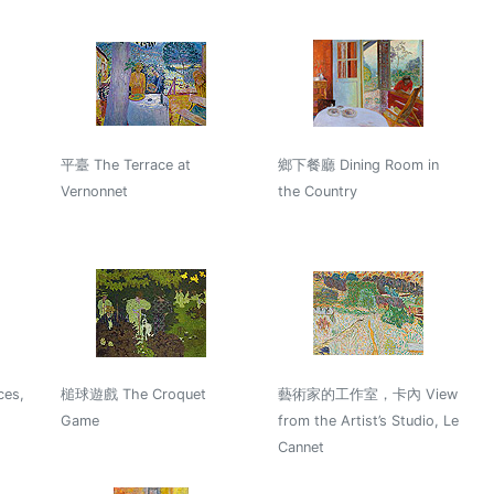
平臺 The Terrace at
鄉下餐廳 Dining Room in
Vernonnet
the Country
es,
槌球遊戲 The Croquet
藝術家的工作室，卡內 View
Game
from the Artist’s Studio, Le
Cannet