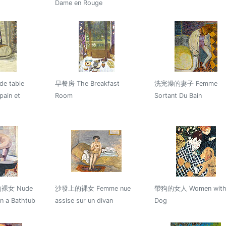
Dame en Rouge
e table
早餐房 The Breakfast
洗完澡的妻子 Femme
pain et
Room
Sortant Du Bain
女 Nude
沙發上的裸女 Femme nue
帶狗的女人 Women wit
n a Bathtub
assise sur un divan
Dog