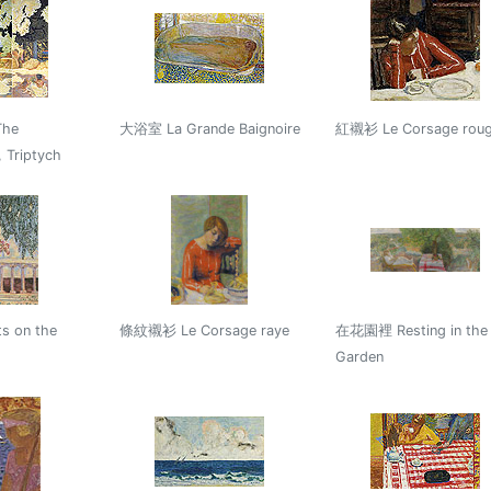
he
大浴室 La Grande Baignoire
紅襯衫 Le Corsage rou
 Triptych
 on the
條紋襯衫 Le Corsage raye
在花園裡 Resting in the
Garden