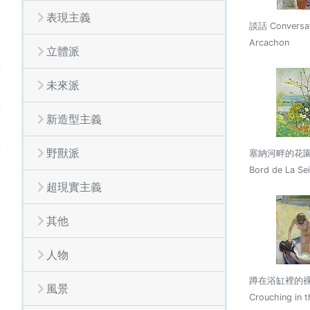
表現主義
談話 Conversat
Arcachon
立體派
未來派
新造型主義
野獸派
塞納河畔的花園 J
Bord de La Se
超現實主義
其他
人物
蹲在浴缸裡的裸女
風景
Crouching in t