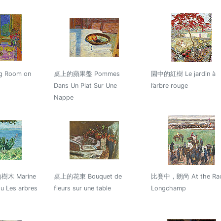
 Room on
桌上的蘋果盤 Pommes
園中的紅樹 Le jardin à
Dans Un Plat Sur Une
l’arbre rouge
Nappe
木 Marine
桌上的花束 Bouquet de
比賽中，朗尚 At the Rac
u Les arbres
fleurs sur une table
Longchamp