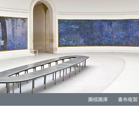
圖檔圖庫
畫布複製