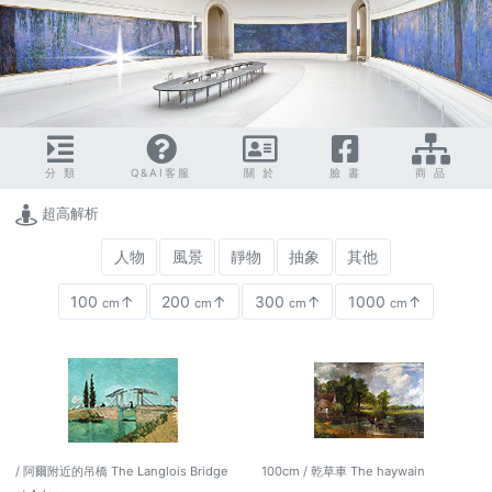
分 類
Q&AI客服
關 於
臉 書
商 品
超高解析
人物
風景
靜物
抽象
其他
100
↑
200
↑
300
↑
1000
↑
cm
cm
cm
cm
/ 阿爾附近的吊橋 The Langlois Bridge
100cm / 乾草車 The haywain