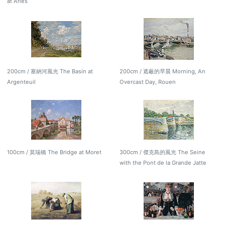
at Arles
200cm / 塞納河風光 The Basin at
200cm / 遮蔽的早晨 Morning, An
Argenteuil
Overcast Day, Rouen
100cm / 莫瑞橋 The Bridge at Moret
300cm / 傑克島的風光 The Seine
with the Pont de la Grande Jatte