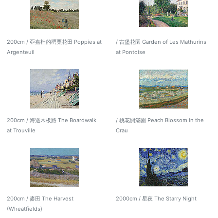
200cm / 亞嘉杜的罌粟花田 Poppies at
/ 古堡花園 Garden of Les Mathurins
Argenteuil
at Pontoise
200cm / 海邊木板路 The Boardwalk
/ 桃花開滿園 Peach Blossom in the
at Trouville
Crau
200cm / 麥田 The Harvest
2000cm / 星夜 The Starry Night
(Wheatfields)