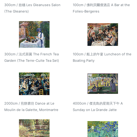
300cm / 拾穗 Les Gleanuses Salon
100cm / 佛利貝爾傑酒店 A Bar at the
(The Gleaners)
Folies-Bergeres
300cm / 法式茶園 The French Tea
100cm / 船上的午宴 Luncheon of the
Garden (The Terre-Cuite Tea Set)
Boating Party
2000cm / 煎餅磨坊 Dance at Le
4000cm / 傑克島的星期天下午 A
Moulin de la Galette, Montmartre
Sunday on La Grande Jatte