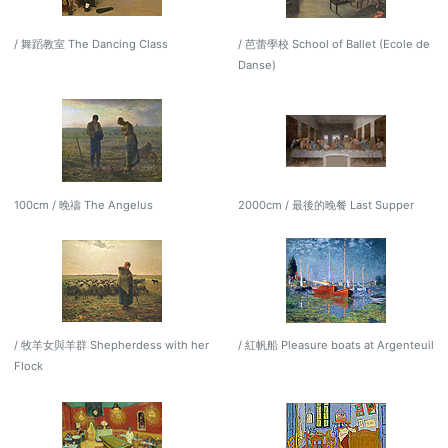
/ 舞蹈教室 The Dancing Class
/ 芭蕾學校 School of Ballet (Ecole de
Danse)
100cm / 晚禱 The Angelus
2000cm / 最後的晚餐 Last Supper
/ 牧羊女與羊群 Shepherdess with her
/ 紅帆船 Pleasure boats at Argenteuil
Flock