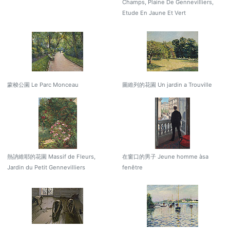
Champs, Plaine De Gennevilliers,
Etude En Jaune Et Vert
蒙梭公園 Le Parc Monceau
圖維列的花園 Un jardin a Trouville
熱訥維耶的花園 Massif de Fleurs,
在窗口的男子 Jeune homme àsa
Jardin du Petit Gennevilliers
fenêtre