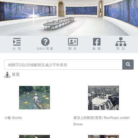
分 類
Q&AI客服
關 於
臉 書
商 品
搜尋
首頁
小艇 Scolls
屋頂上的眺望(雪景) Rooftops under
Snow