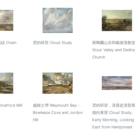
 Chain
雲的研習 Cloud Study
斯陶爾山谷和戴德漢教
Stour Valley and Dedh
Church
tford Mill
威姆士灣 Weymouth Bay：
雲的研習，清晨從漢普
Bowleaze Cove and Jordon
德向東望 Cloud Study,
Hill
Early Morning, Looking
East from Hampstead