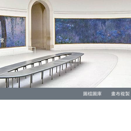
圖檔圖庫
畫布複製