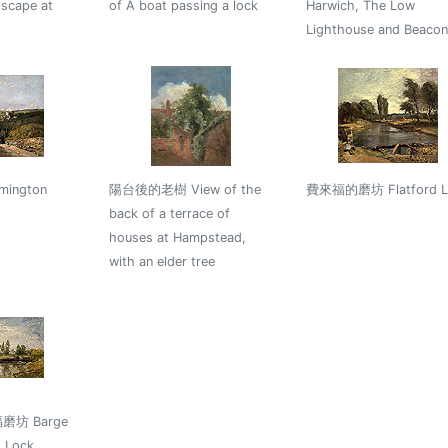
scape at
of A boat passing a lock
Harwich, The Low
Lighthouse and Beacon 
ington
陽台後的老樹 View of the
費來福的磨坊 Flatford L
back of a terrace of
houses at Hampstead,
with an elder tree
坊 Barge
d Lock