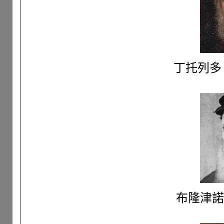
丁托列多 Ja
布隆津諾 A