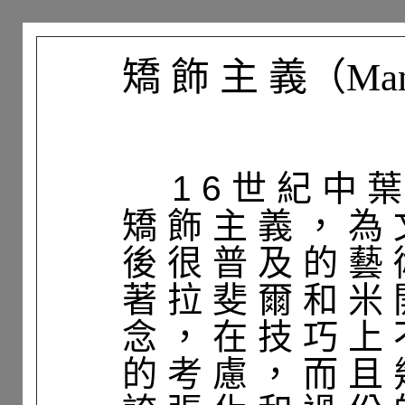
矯 飾 主 義（Man
1 6 世 紀 中 葉
矯 飾 主 義 ， 為 
後 很 普 及 的 藝 
著 拉 斐 爾 和 米 
念 ， 在 技 巧 上 
的 考 慮 ， 而 且 