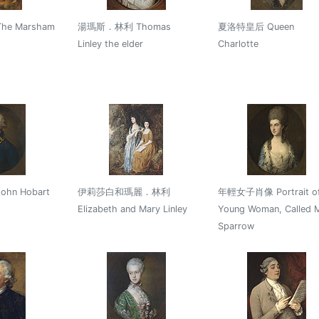
e Marsham
湯瑪斯．林利 Thomas
夏洛特皇后 Queen
Linley the elder
Charlotte
n Hobart
伊莉莎白和瑪麗．林利
年輕女子肖像 Portrait of
Elizabeth and Mary Linley
Young Woman, Called 
Sparrow