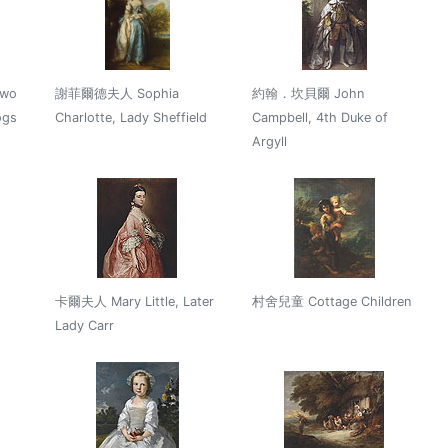
wo
謝菲爾德夫人 Sophia
約翰．坎貝爾 John
ogs
Charlotte, Lady Sheffield
Campbell, 4th Duke of
Argyll
卡爾夫人 Mary Little, Later
村舍兒童 Cottage Children
Lady Carr