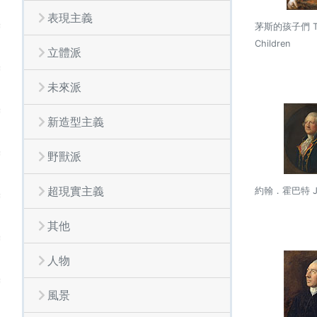
表現主義
茅斯的孩子們 Th
Children
立體派
未來派
新造型主義
野獸派
超現實主義
約翰．霍巴特 Joh
其他
人物
風景