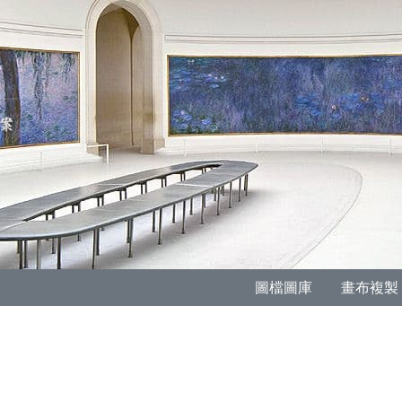
圖檔圖庫
畫布複製