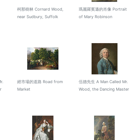
柯那樹林 Cornard Wood,
瑪麗羅賓遜的肖像 Portrait
near Sudbury, Suffolk
of Mary Robinson
.
經市場的道路 Road from
伍德先生 A Man Called Mr.
r
Market
Wood, the Dancing Master