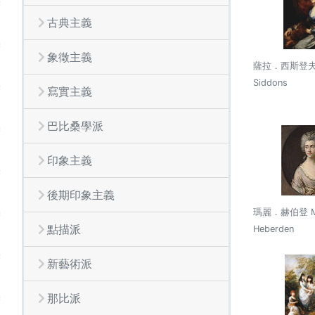
古典主義
象徵主義
薩拉．西斯登夫人
Siddons
寫實主義
巴比桑學派
印象主義
後期印象主義
瑪麗．赫伯登 M
點描派
Heberden
新藝術派
那比派