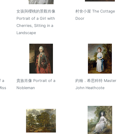
女孩與櫻桃的景觀肖像
村舍小屋 The Cottage
Portrait of a Girl with
Door
Cherries, Sitting in a
Landscape
 a
貴族肖像 Portrait of a
約翰．希思科特 Master
Miss
Nobleman
John Heathcote