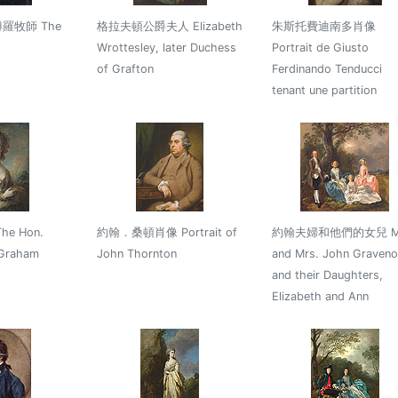
羅牧師 The
格拉夫頓公爵夫人 Elizabeth
朱斯托費迪南多肖像
Wrottesley, later Duchess
Portrait de Giusto
of Grafton
Ferdinando Tenducci
tenant une partition
e Hon.
約翰．桑頓肖像 Portrait of
約翰夫婦和他們的女兒 Mr
Graham
John Thornton
and Mrs. John Graveno
and their Daughters,
Elizabeth and Ann