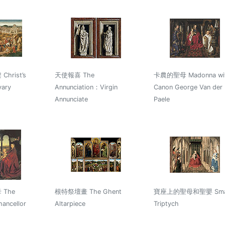
rist’s
天使報喜 The
卡農的聖母 Madonna wi
vary
Annunciation：Virgin
Canon George Van der
Annunciate
Paele
The
根特祭壇畫 The Ghent
寶座上的聖母和聖嬰 Sma
ancellor
Altarpiece
Triptych