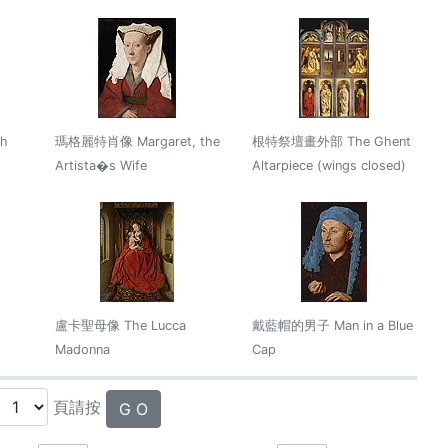
h
瑪格麗特肖像 Margaret, the
根特祭壇畫外部 The Ghent
Artista�s Wife
Altarpiece (wings closed)
盧卡聖母像 The Lucca
戴藍帽的男子 Man in a Blue
Madonna
Cap
頁請按
G O