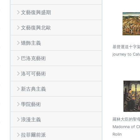
文藝復興盛期
文藝復興北歐
矯飾主義
基督運送十字架 Ch
journey to Cal
巴洛克藝術
洛可可藝術
新古典主義
學院藝術
浪漫主義
羅林大臣的聖母 
Madonna of Ch
拉菲爾前派
Rolin