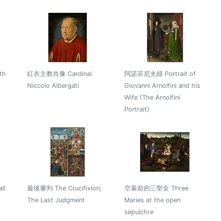
th
紅衣主教肖像 Cardinal
阿諾菲尼夫婦 Portrait of
Niccolo Albergati
Giovanni Arnolfini and his
Wife (The Arnolfini
Portrait)
ll
最後審判 The Crucifixion;
空墓前的三聖女 Three
The Last Judgment
Maries at the open
sepulchre