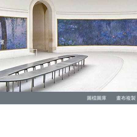
圖檔圖庫
畫布複製